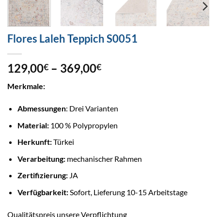
Flores Laleh Teppich S0051
Preisspanne:
129,00
–
369,00
€
€
129,00€
Merkmale:
bis
369,00€
Abmessungen
: Drei Varianten
Material:
100 % Polypropylen
Herkunft:
Türkei
Verarbeitung:
mechanischer Rahmen
Zertifizierung:
JA
Verfügbarkeit:
Sofort, Lieferung 10-15 Arbeitstage
Qualitätspreis unsere Verpflichtung