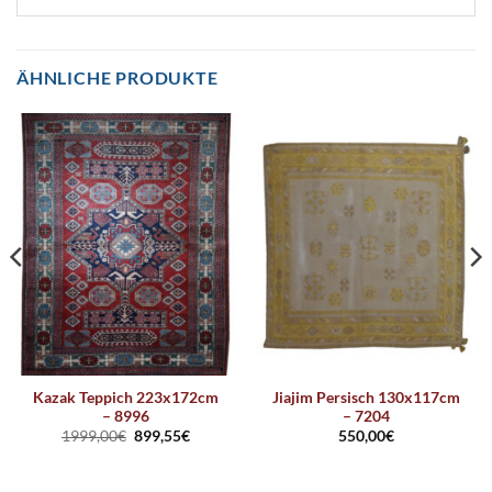
ÄHNLICHE PRODUKTE
Kazak Teppich 223x172cm
Jiajim Persisch 130x117cm
– 8996
– 7204
1999,00
€
899,55
€
550,00
€