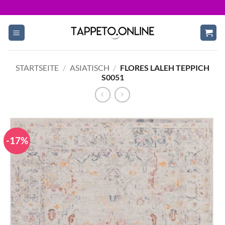
Skip
to
content
STARTSEITE
/
ASIATISCH
/
FLORES LALEH TEPPICH
S0051
-17%