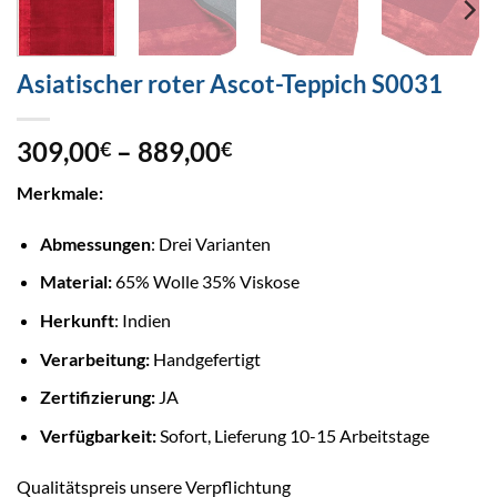
Asiatischer roter Ascot-Teppich S0031
Preisspanne:
309,00
–
889,00
€
€
309,00€
Merkmale:
bis
889,00€
Abmessungen
: Drei Varianten
Material:
65% Wolle 35% Viskose
Herkunft
: Indien
Verarbeitung:
Handgefertigt
Zertifizierung:
JA
Verfügbarkeit:
Sofort, Lieferung 10-15 Arbeitstage
Qualitätspreis unsere Verpflichtung