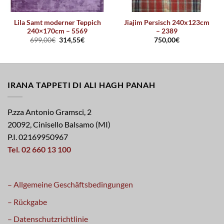
Lila Samt moderner Teppich
Jiajim Persisch 240x123cm
240×170cm – 5569
– 2389
699,00
€
314,55
€
750,00
€
IRANA TAPPETI DI ALI HAGH PANAH
P.zza Antonio Gramsci, 2
20092, Cinisello Balsamo (MI)
P.I. 02169950967
Tel. 02 660 13 100
– Allgemeine Geschäftsbedingungen
– Rückgabe
– Datenschutzrichtlinie