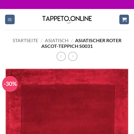
Skip
to
content
STARTSEITE
/
ASIATISCH
/
ASIATISCHER ROTER
ASCOT-TEPPICH S0031
-30%