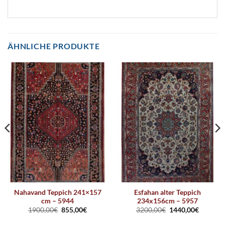
ÄHNLICHE PRODUKTE
Nahavand Teppich 241×157
Esfahan alter Teppich
cm – 5944
234x156cm – 5957
1900,00
€
855,00
€
3200,00
€
1440,00
€