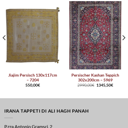
Jiajim Persisch 130x117cm
Persischer Kashan Teppich
– 7204
302x200cm – 5969
550,00
€
2990,00
€
1345,50
€
IRANA TAPPETI DI ALI HAGH PANAH
P.zza Antonio Gramsci, 2