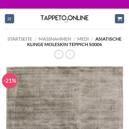
Skip
to
content
STARTSEITE
/
MASSNAHMEN
/
MEDI
/
ASIATISCHE
KLINGE MOLESKIN TEPPICH S0006
-21%