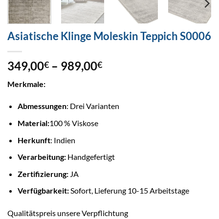
Asiatische Klinge Moleskin Teppich S0006
Preisspanne:
349,00
–
989,00
€
€
349,00€
Merkmale:
bis
989,00€
Abmessungen
: Drei Varianten
Material:
100 % Viskose
Herkunft
: Indien
Verarbeitung:
Handgefertigt
Zertifizierung:
JA
Verfügbarkeit:
Sofort, Lieferung 10-15 Arbeitstage
Qualitätspreis unsere Verpflichtung