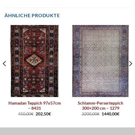
ÄHNLICHE PRODUKTE
Hamadan Teppich 97x57cm
Schlamm-Perserteppich
– 8431
300×200 cm – 1279
450,00
€
202,50
€
3200,00
€
1440,00
€