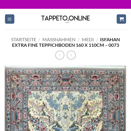
Skip
to
content
STARTSEITE
/
MASSNAHMEN
/
MEDI
/
ISFAHAN
EXTRA FINE TEPPICHBODEN 160 X 110CM – 0073