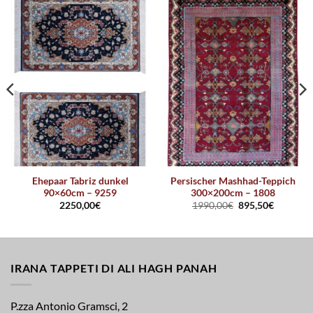
Ehepaar Tabriz dunkel
Persischer Mashhad-Teppich
90×60cm – 9259
300×200cm – 1808
2250,00
€
1990,00
€
895,50
€
IRANA TAPPETI DI ALI HAGH PANAH
P.zza Antonio Gramsci, 2