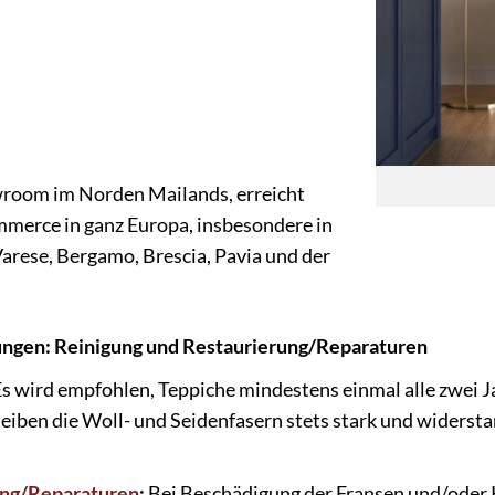
wroom im Norden Mailands, erreicht
merce in ganz Europa, insbesondere in
arese, Bergamo, Brescia, Pavia und der
ungen: Reinigung und Restaurierung/Reparaturen
s wird empfohlen, Teppiche mindestens einmal alle zwei Ja
eiben die Woll- und Seidenfasern stets stark und widerst
ung/Reparaturen
:
Bei Beschädigung der Fransen und/oder 