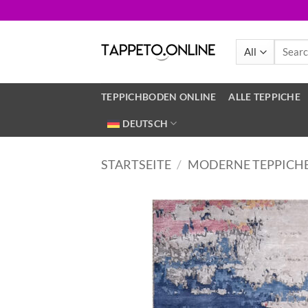
Skip
to
content
Search
for:
TEPPICHBODEN ONLINE
ALLE TEPPICHE
DEUTSCH
STARTSEITE
/
MODERNE TEPPICH