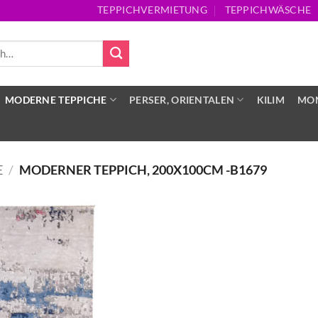
TEPPICHVERMIETUNG
TEPPICHWÄSCHE
MODERNE TEPPICHE
PERSER, ORIENTALEN
KILIM
MON
E
/
MODERNER TEPPICH, 200X100CM -B1679