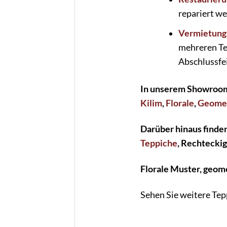
repariert w
Vermietung
mehreren Te
Abschlussfe
In unserem Showroom 
Kilim
,
Florale
,
Geomet
Darüber hinaus finde
Teppiche
, Rechtecki
Florale Muster, geome
Sehen Sie weitere Tep