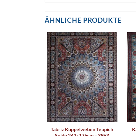
ÄHNLICHE PRODUKTE
ch 260x160cm –
Täbriz Kuppelweben Teppich
K
633
Seide 243x176cm – 8963