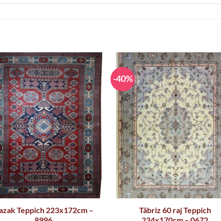
-40%
azak Teppich 223x172cm –
Täbriz 60 raj Teppich
8996
234x170cm – 0672