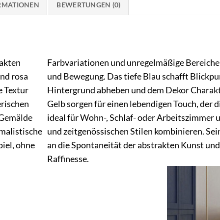
ORMATIONEN
BEWERTUNGEN (0)
akten
Farbvariationen und unregelmäßige Bereiche 
und rosa
und Bewegung. Das tiefe Blau schafft Blickpu
e Textur
Hintergrund abheben und dem Dekor Charakter
erischen
Gelb sorgen für einen lebendigen Touch, der 
s Gemälde
ideal für Wohn-, Schlaf- oder Arbeitszimmer u
imalistische
und zeitgenössischen Stilen kombinieren. Sein
iel, ohne
an die Spontaneität der abstrakten Kunst un
Raffinesse.