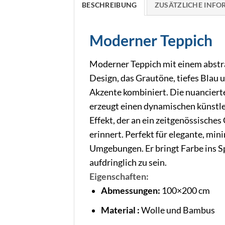
BESCHREIBUNG
ZUSÄTZLICHE INF
Moderner Teppich
Moderner Teppich mit einem abstr
Design, das Grautöne, tiefes Blau 
Akzente kombiniert. Die nuanciert
erzeugt einen dynamischen künstl
Effekt, der an ein zeitgenössische
erinnert. Perfekt für elegante, min
Umgebungen. Er bringt Farbe ins Sp
aufdringlich zu sein.
Eigenschaften:
Abmessungen:
100×200 cm
Material :
Wolle und Bambus