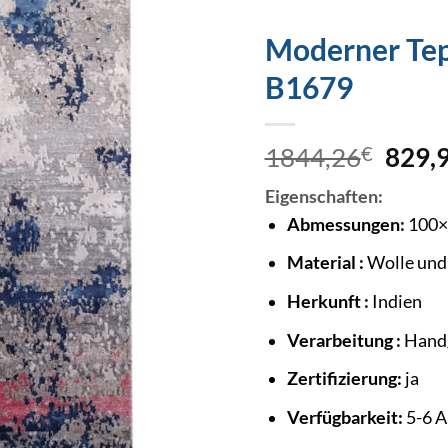
Moderner Tep
B1679
1844,26
€
829,
Eigenschaften:
Abmessungen:
100×
Material :
Wolle un
Herkunft :
Indien
Verarbeitung :
Hand
Zertifizierung:
ja
Verfügbarkeit:
5-6 A