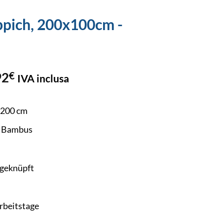
pich, 200x100cm -
92
€
IVA inclusa
200 cm
d Bambus
geknüpft
rbeitstage