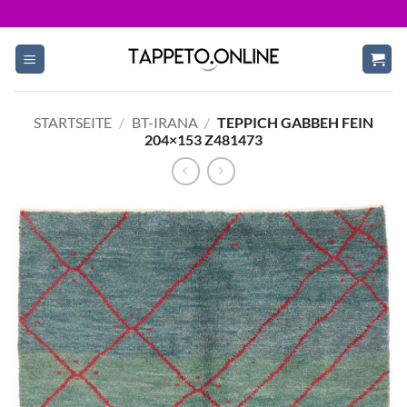
Skip
to
content
STARTSEITE
/
BT-IRANA
/
TEPPICH GABBEH FEIN
204×153 Z481473