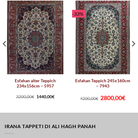
-33%
Esfahan alter Teppich
Esfahan Teppich 245x160cm
234x156cm – 5957
– 7943
Ursprünglicher
Aktuel
3200,00
€
1440,00
€
2800,00
€
4200,00
€
Preis
Preis
war:
ist:
4200,00€
2800,0
IRANA TAPPETI DI ALI HAGH PANAH