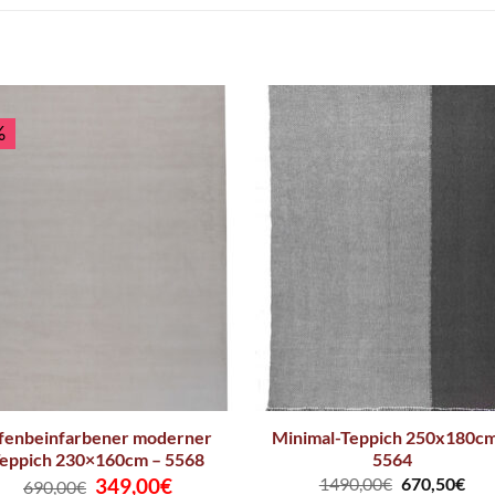
%
lfenbeinfarbener moderner
Minimal-Teppich 250x180cm
eppich 230×160cm – 5568
5564
Ursprünglicher
Aktueller
349,00
€
1490,00
€
670,50
€
690,00
€