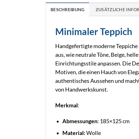
BESCHREIBUNG
ZUSÄTZLICHE INF
Minimaler Teppich
Handgefertigte moderne Teppiche sin
aus, wie neutrale Töne, Beige, hell
Einrichtungsstile anpassen. Die De
Motiven, die einen Hauch von Elegan
authentisches Aussehen und macht 
von Handwerkskunst.
Merkmal
:
Abmessungen
: 185×125 cm
Material:
Wolle