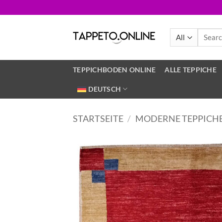
Skip
to
content
Search
for:
TEPPICHBODEN ONLINE
ALLE TEPPICHE
DEUTSCH
STARTSEITE
/
MODERNE TEPPICH