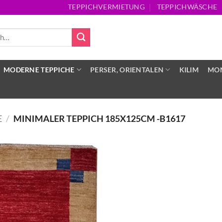
TEPPICHVERMIETUNG
TEPPICHWÄSCHE
MODERNE TEPPICHE
PERSER, ORIENTALEN
KILIM
MON
E
/
MINIMALER TEPPICH 185X125CM -B1617