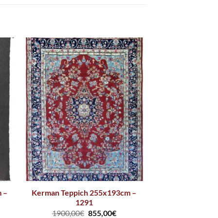
 –
Kerman Teppich 255x193cm –
1291
1900,00
€
855,00
€