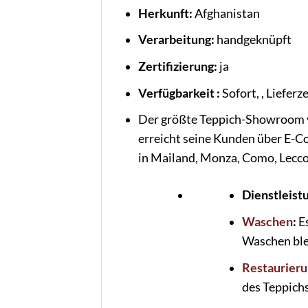
Herkunft:
Afghanistan
Verarbeitung:
handgeknüpft
Zertifizierung:
ja
Verfügbarkeit :
Sofort, , Lieferz
Der größte Teppich-Showroom v
erreicht seine Kunden über E-C
in Mailand, Monza, Como, Lecco,
Dienstleist
Waschen
:
E
Waschen blei
Restaurier
des Teppichs