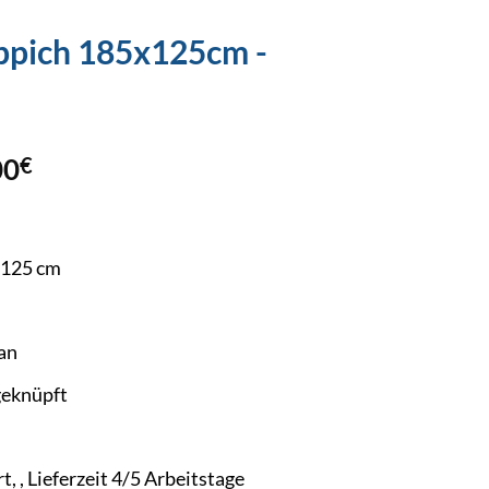
ppich 185x125cm -
00
€
×125 cm
an
eknüpft
t, , Lieferzeit 4/5 Arbeitstage