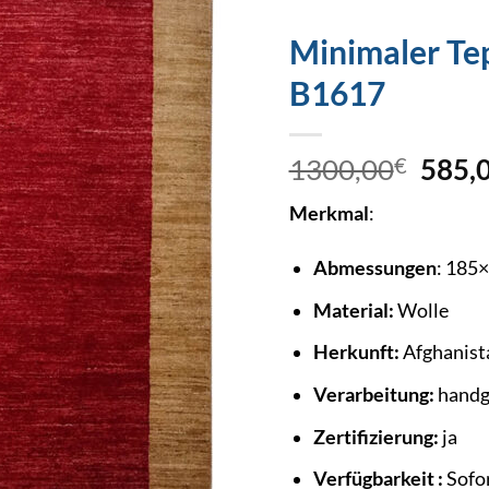
Minimaler Te
B1617
1300,00
€
585,
Merkmal
:
Abmessungen
: 185
Material:
Wolle
Herkunft:
Afghanist
Verarbeitung:
handg
Zertifizierung:
ja
Verfügbarkeit :
Sofor