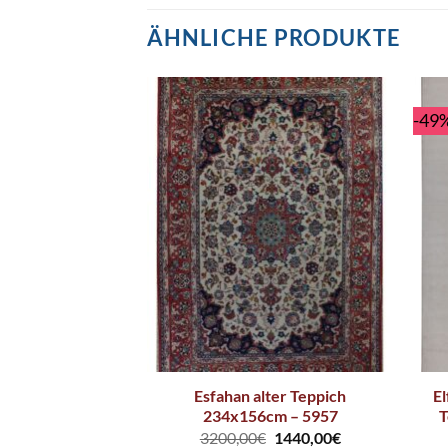
ÄHNLICHE PRODUKTE
-49
remefarbener
Esfahan alter Teppich
E
×170cm – 5570
234x156cm – 5957
T
400,50
€
3200,00
€
1440,00
€