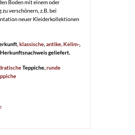
den Boden mit einem oder
zu verschönern, z.B. bei
ntation neuer Kleiderkollektionen
erkunft
, klassische
,
antike
, Kelim-
,
 Herkunftsnachweis geliefert.
dratische
Teppiche,
runde
eppiche
e