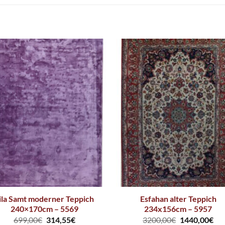
ila Samt moderner Teppich
Esfahan alter Teppich
240×170cm – 5569
234x156cm – 5957
699,00
€
314,55
€
3200,00
€
1440,00
€