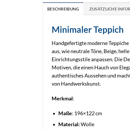
BESCHREIBUNG
ZUSÄTZLICHE INF
Minimaler Teppich
Handgefertigte moderne Teppiche sin
aus, wie neutrale Töne, Beige, hell
Einrichtungsstile anpassen. Die De
Motiven, die einen Hauch von Elegan
authentisches Aussehen und macht 
von Handwerkskunst.
Merkmal
:
Maße
: 196×122 cm
Material:
Wolle