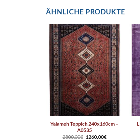
ÄHNLICHE PRODUKTE
ch 260x160cm –
Yalameh Teppich 240x160cm –
L
633
A0535
Ursprünglicher
Aktueller
2999,00
€
2800,00
€
1260,00
€