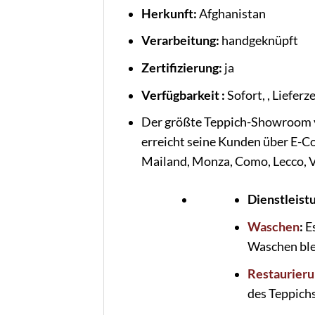
Herkunft:
Afghanistan
Verarbeitung:
handgeknüpft
Zertifizierung:
ja
Verfügbarkeit :
Sofort, , Lieferz
Der größte Teppich-Showroom v
erreicht seine Kunden über E-C
Mailand, Monza, Como, Lecco, Va
Dienstleist
Waschen
:
E
Waschen blei
Restaurier
des Teppichs