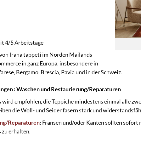
eit 4/5 Arbeitstage
on Irana tappeti im Norden Mailands
ommerce in ganz Europa, insbesondere in
rese, Bergamo, Brescia, Pavia und in der Schweiz.
ungen : Waschen und Restaurierung/Reparaturen
s wird empfohlen, die Teppiche mindestens einmal alle zwe
ben die Woll- und Seidenfasern stark und widerstandsfähi
ung/Reparaturen
:
Fransen und/oder Kanten sollten sofort r
 zu erhalten.