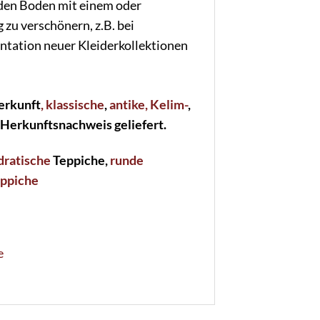
den Boden mit einem oder
zu verschönern, z.B. bei
ntation neuer Kleiderkollektionen
erkunft
, klassische
,
antike
, Kelim-
,
 Herkunftsnachweis geliefert.
dratische
Teppiche,
runde
eppiche
e