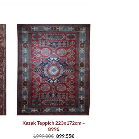
Kazak Teppich 223x172cm –
8996
1999,00
€
899,55
€