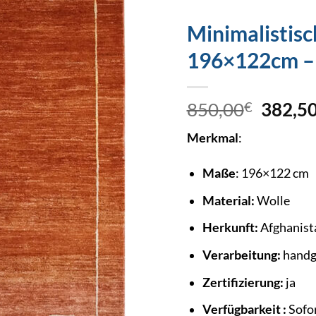
Minimalistisc
196×122cm –
850,00
€
382,5
Merkmal
:
Maße
: 196×122 cm
Material:
Wolle
Herkunft:
Afghanist
Verarbeitung:
handg
Zertifizierung:
ja
Verfügbarkeit :
Sofor