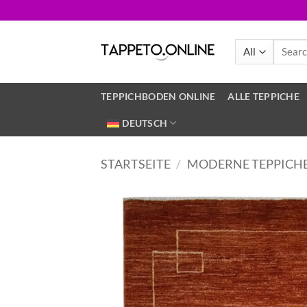
Skip
to
content
Search
for:
TEPPICHBODEN ONLINE
ALLE TEPPICHE
DEUTSCH
STARTSEITE
/
MODERNE TEPPICH