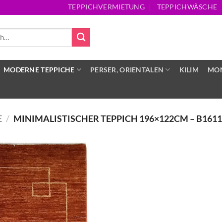
TEPPICHVERMIETUNG
TEPPICHWÄSCHE
MODERNE TEPPICHE
PERSER, ORIENTALEN
KILIM
MON
E
/
MINIMALISTISCHER TEPPICH 196×122CM – B161