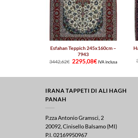
ashhad-Teppich
Esfahan Teppich 245x160cm –
H
cm – 1808
7943
Ursprünglicher
Aktueller
4,02
€
2295,08
€
IVA inclusa
3442,62
€
IVA inclusa
Preis
Preis
war:
ist:
3442,62€
2295,08€.
IRANA TAPPETI DI ALI HAGH
PANAH
P.zza Antonio Gramsci, 2
20092, Cinisello Balsamo (MI)
P.I. 02169950967