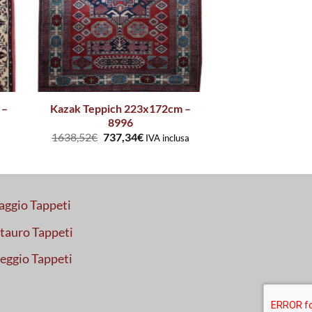
 –
Kazak Teppich 223x172cm –
8996
1638,52
€
737,34
€
a
IVA inclusa
aggio Tappeti
tauro Tappeti
eggio Tappeti