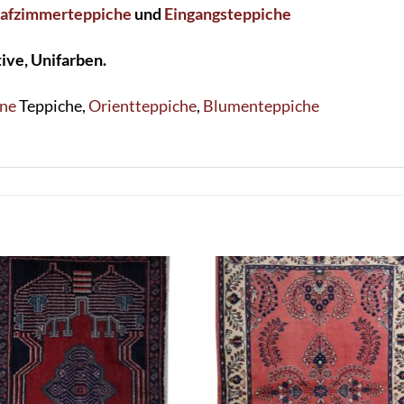
lafzimmerteppiche
und
Eingangsteppiche
ive, Unifarben.
ne
Teppiche,
Orientteppiche
,
Blumenteppiche