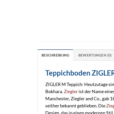
BESCHREIBUNG
BEWERTUNGEN (0)
Teppichboden ZIGLE
ZIGLER M Teppich: Heutzutage si
Bokhara.
Ziegler
ist der Name eine
Manchester, Ziegler and Co., gab 
seither bekannt geblieben. Die
Zie
Design, das in einen modernen Stil