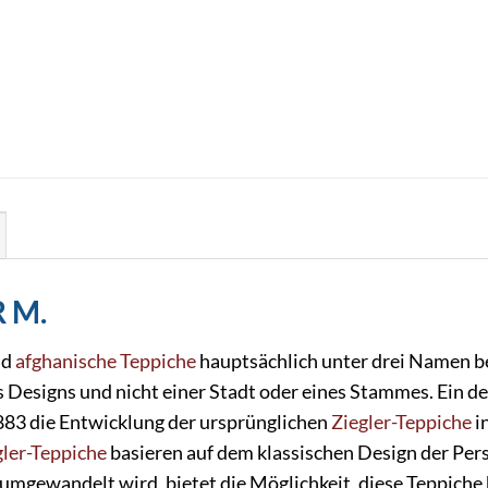
R M.
nd
afghanische Teppiche
hauptsächlich unter drei Namen be
s Designs und nicht einer Stadt oder eines Stammes. Ein d
1883 die Entwicklung der ursprünglichen
Ziegler-Teppiche
i
gler-Teppiche
basieren auf dem klassischen Design der Pers
 umgewandelt wird, bietet die Möglichkeit, diese Teppiche 