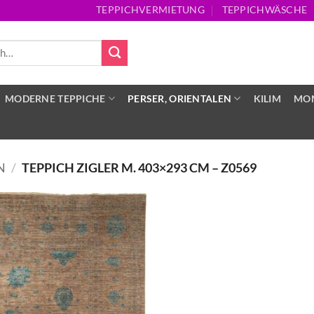
TEPPICHVERMIETUNG
TEPPICHWÄSCHE
MODERNE TEPPICHE
PERSER, ORIENTALEN
KILIM
MON
N
/
TEPPICH ZIGLER M. 403×293 CM – Z0569