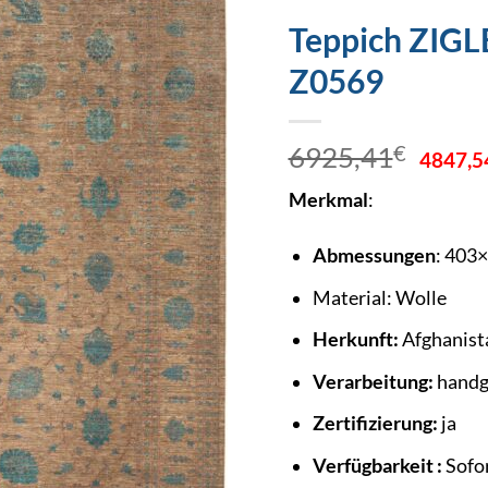
Teppich ZIGL
Z0569
Urspr
6925,41
€
4847,5
Preis
Merkmal
:
war:
6925
Abmessungen
: 403
Material: Wolle
Herkunft:
Afghanist
Verarbeitung:
handg
Zertifizierung:
ja
Verfügbarkeit :
Sofor