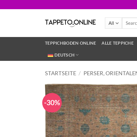
Skip
to
content
Search
for:
TEPPICHBODEN ONLINE
ALLE TEPPICHE
DEUTSCH
STARTSEITE
/
PERSER, ORIENTALE
-30%