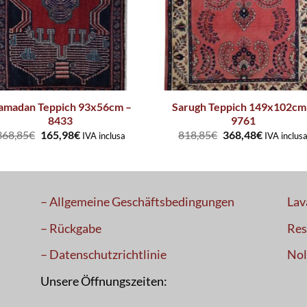
amadan Teppich 93x56cm –
Sarugh Teppich 149x102cm
8433
9761
368,85
€
165,98
€
818,85
€
368,48
€
IVA inclusa
IVA inclus
– Allgemeine Geschäftsbedingungen
Lav
– Rückgabe
Res
– Datenschutzrichtlinie
Nol
Unsere Öffnungszeiten: