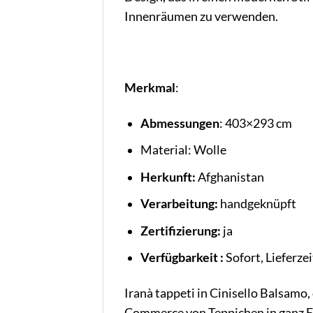
Innenräumen zu verwenden.
Merkmal
:
Abmessungen
: 403×293 cm
Material: Wolle
Herkunft:
Afghanistan
Verarbeitung:
handgeknüpft
Zertifizierung:
ja
Verfügbarkeit :
Sofort, Lieferze
Iranà tappeti in Cinisello Balsam
Commerce von Teppichen in ganz E