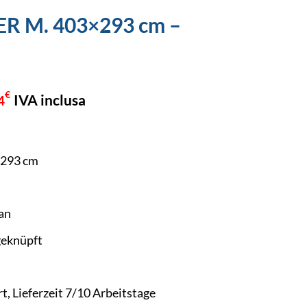
ER M. 403×293 cm –
ünglicher
Aktueller
€
IVA inclusa
4
Preis
ist:
,41€
4847,54€.
×293 cm
an
eknüpft
t, Lieferzeit 7/10 Arbeitstage