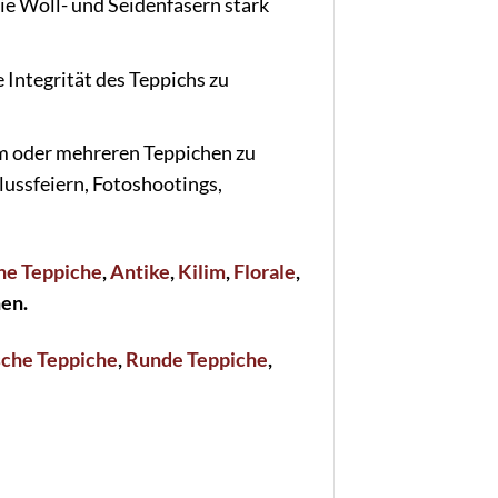
ie Woll- und Seidenfasern stark
Integrität des Teppichs zu
m oder mehreren Teppichen zu
lussfeiern, Fotoshootings,
he Teppiche
,
Antike
,
Kilim
,
Florale
,
hen.
sche Teppiche
,
Runde Teppiche
,