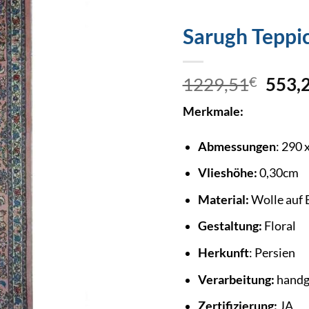
Sarugh Teppi
1229,51
€
553,
Merkmale:
Abmessungen
: 290 
Vlieshöhe:
0,30cm
Material:
Wolle auf
Gestaltung:
Floral
Herkunft
: Persien
Verarbeitung:
handg
Zertifizierung:
JA