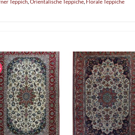
ner Teppich
,
Orientalische Teppiche
,
Florale Teppiche
%