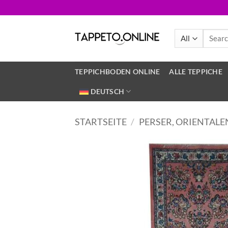
Skip
to
content
Search
for:
TEPPICHBODEN ONLINE
ALLE TEPPICHE
DEUTSCH
STARTSEITE
/
PERSER, ORIENTALE