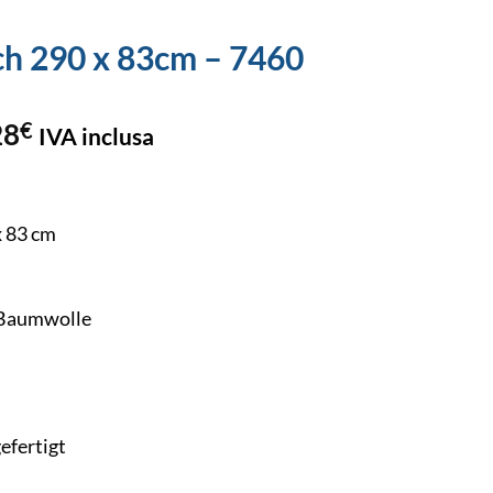
ch 290 x 83cm – 7460
28
€
IVA inclusa
x 83 cm
 Baumwolle
efertigt