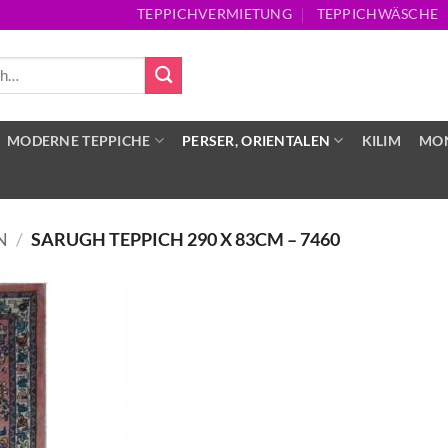
TEPPICHVERMIETUNG
TEPPICHWÄSCHE
MODERNE TEPPICHE
PERSER, ORIENTALEN
KILIM
MON
N
/
SARUGH TEPPICH 290 X 83CM – 7460