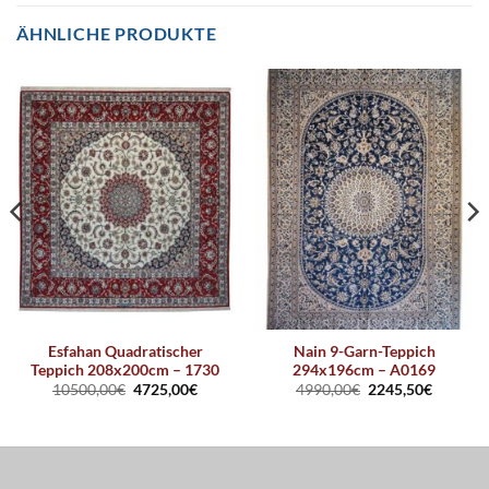
ÄHNLICHE PRODUKTE
Esfahan Quadratischer
Nain 9-Garn-Teppich
Teppich 208x200cm – 1730
294x196cm – A0169
10500,00
€
4725,00
€
4990,00
€
2245,50
€