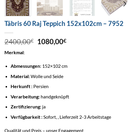
Täbris 60 Raj Teppich 152x102cm – 7952
2400,00
1080,00
€
€
Merkmal
:
Abmessungen
: 152×102 cm
Material:
Wolle und Seide
Herkunft :
Persien
Verarbeitung:
handgeknüpft
Zertifizierung:
ja
Verfügbarkeit :
Sofort, , Lieferzeit 2-3 Arbeitstage
Qualität und Preis – unser Engagement