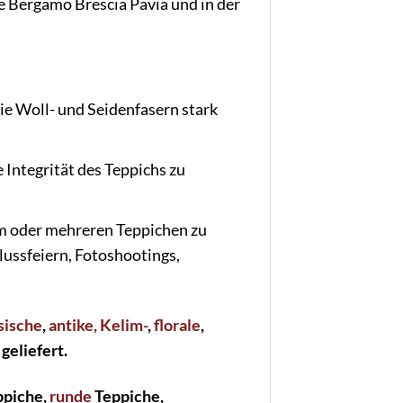
 Bergamo Brescia Pavia und in der
ie Woll- und Seidenfasern stark
Integrität des Teppichs zu
m oder mehreren Teppichen zu
lussfeiern, Fotoshootings,
ssische
,
antike
, Kelim-
,
florale
,
geliefert.
piche,
runde
Teppiche,