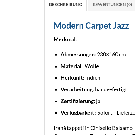
BESCHREIBUNG
BEWERTUNGEN (0)
Modern Carpet Jazz
Merkmal
:
Abmessungen
: 230×160 cm
Material :
Wolle
Herkunft:
Indien
Verarbeitung:
handgefertigt
Zertifizierung:
ja
Verfügbarkeit :
Sofort, , Lieferz
Iranà tappeti in Cinisello Balsam