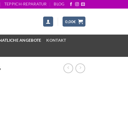
TEPPICH-REPARATUR
BLOG
0,00
€
ATLICHE ANGEBOTE
KONTAKT
6