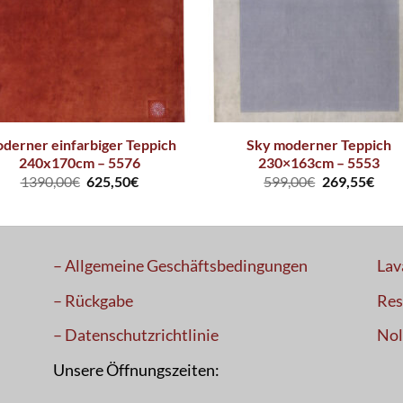
derner einfarbiger Teppich
Sky moderner Teppich
240x170cm – 5576
230×163cm – 5553
1390,00
€
625,50
€
599,00
€
269,55
€
– Allgemeine Geschäftsbedingungen
Lav
– Rückgabe
Res
– Datenschutzrichtlinie
Nol
Unsere Öffnungszeiten: