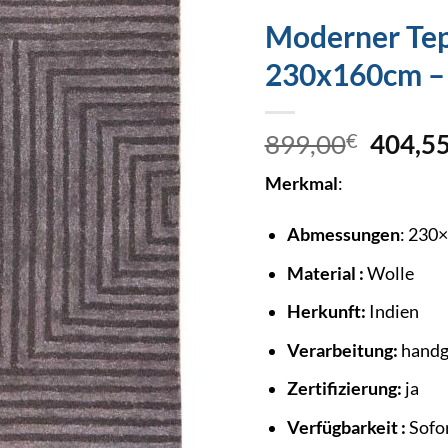
Moderner Tep
230x160cm –
899,00
€
404,5
Merkmal
:
Abmessungen
: 230
Material :
Wolle
Herkunft:
Indien
Verarbeitung:
handg
Zertifizierung:
ja
Verfügbarkeit :
Sofor