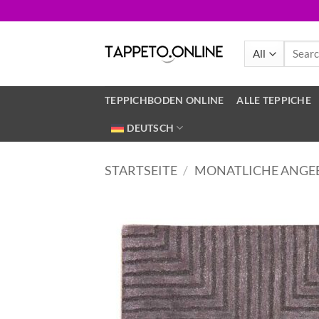
Skip
to
content
Search
for:
TEPPICHBODEN ONLINE
ALLE TEPPICHE
DEUTSCH
STARTSEITE
/
MONATLICHE ANGE