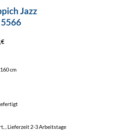
pich Jazz
 5566
5
€
×160 cm
efertigt
t, , Lieferzeit 2-3 Arbeitstage