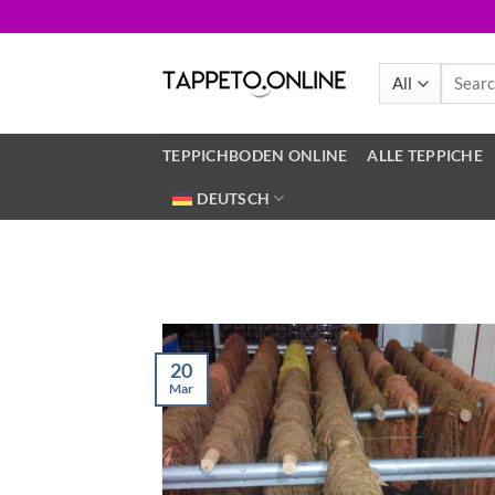
Skip
to
content
Search
for:
TEPPICHBODEN ONLINE
ALLE TEPPICHE
DEUTSCH
20
Mar