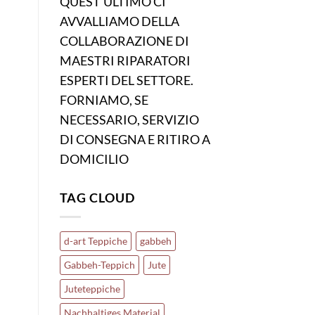
QUEST’ULTIMO CI
AVVALLIAMO DELLA
COLLABORAZIONE DI
MAESTRI RIPARATORI
ESPERTI DEL SETTORE.
FORNIAMO, SE
NECESSARIO, SERVIZIO
DI CONSEGNA E RITIRO A
DOMICILIO
TAG CLOUD
d-art Teppiche
gabbeh
Gabbeh-Teppich
Jute
Juteteppiche
Nachhaltiges Material