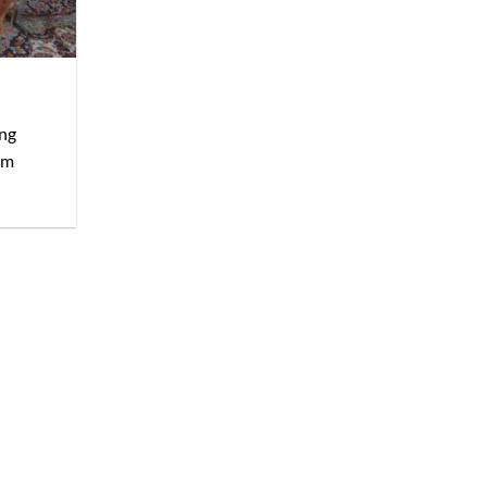
ung
em