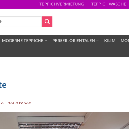
TEPPICHVERMIETUNG
TEPPICHWÄSCHE
MODERNE TEPPICHE
PERSER, ORIENTALEN
KILIM
MON
te
N
ALI HAGH PANAH