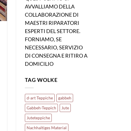
AVVALLIAMO DELLA
COLLABORAZIONE DI
MAESTRI RIPARATORI
ESPERTI DEL SETTORE.
FORNIAMO, SE
NECESSARIO, SERVIZIO
DI CONSEGNA E RITIRO A
DOMICILIO
TAG WOLKE
d-art Teppiche
gabbeh
Gabbeh-Teppich
Jute
Juteteppiche
Nachhaltiges Material