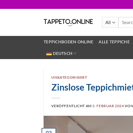
Skip
to
content
Search
for:
TEPPICHBODEN ONLINE
ALLE TEPPICHE
DEUTSCH
UNKATEGORISIERT
Zinslose Teppichmie
VERÖFFENTLICHT AM
3. FEBRUAR 2024
VO
03